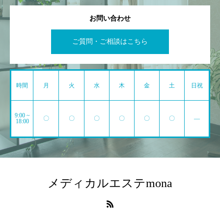
お問い合わせ
ご質問・ご相談はこちら
時間
月
火
水
木
金
土
日祝
9:00 ~
〇
〇
〇
〇
〇
〇
―
18:00
メディカルエステmona